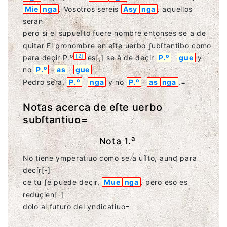
Mie
nga
. Vosotros sereis
Asy
nga
. aquellos
seran
pero si el supueſto fuere nombre entonses se a de
quitar El pronombre en eſte uerbo ʃubſtantibo como
o
[
2
]
o
para deçir P.
es
[,]
se â de deçir
P.
gue
y
o
no
P.
as
gue
o
o
Pedro sera,
P.
nga
y no
P.
as
nga
.=
Notas acerca de eſte uerbo
subſtantiuo=
a
Nota 1.
No tiene ymperatiuo como se a uíſto, aunʠ para
decír
[-]
ce tu ʃe puede deçir,
Mue
nga
. pero eso es
reduçien
[-]
dolo al futuro del yndicatiuo=