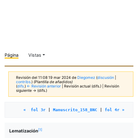
Página
Vistas
Revisión del 11:08 19 mar 2024 de
Diegomez
(
discusión
|
contribs.
)
(Plantilla de añadidos)
(
difs.
)
← Revisión anterior
| Revisión actual (difs.) | Revisión
siguiente → (difs.)
«  fol 3r
 | 
Manuscrito_158_BNC
 | 
fol 4r »
[
1
]
Lematización