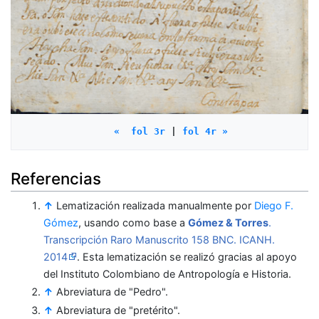
«  fol 3r
 | 
fol 4r »
Referencias
↑
Lematización realizada manualmente por
Diego F.
Gómez
, usando como base a
Gómez & Torres
.
Transcripción Raro Manuscrito 158 BNC. ICANH.
2014
. Esta lematización se realizó gracias al apoyo
del Instituto Colombiano de Antropología e Historia.
↑
Abreviatura de "Pedro".
↑
Abreviatura de "pretérito".