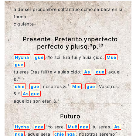
a de ser pronombre suſtantíuo como se bera en la
forma
çiguiente=
Presente. Preterito ynperfecto
n
to
perfecto y plusq.
p.
Hycha
gue
. Yo soì. Era fui y auia çido.
Mue
gue
.
tu eres Eras fuiſte y auias çido.
As
gue
. aquel
a
&.
a
chie
gue
. nosotros &.
Mie
gue
. Vosotros.
a
&.
As
gue
a
aquellos son eran &.
Futuro
Hycha
nga
. Yo sere.
Muê
nga
. tu seras.
As
nga
. aquel sera.
chie
nga
. nosotros seremoʃ