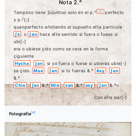
a
Nota 2.
o
[
3
]
Tampoco tiene ʃujuntiuo solo en el p.
perfecto
ʃ
y p.
[-]
quanperfecto ańidiendo al supueſto eſta particula
ʃa
. o
ʃan
haze eſte sentido si fuera o fuese si
ubì
[-]
era o ubiese çido como se vera en la forma
çiguiente
Hycha
ʃan
. si yo fuera o fuese si ubieras ubie
[-]
a
se çido.
Mue
ʃan
. si tu fueras &.
Asy
ʃan
.
a
&.
a
a
a
Chie
ʃan
&.
Mie
san
&.
asy
ʃan
&.
=
Con eſta par
[-]
[
4
]
Fotografía