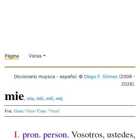
Página
Vistas
Diccionario muysca - español. ©
Diego F. Gómez
(2008 -
2026).
mie
,
mia
,
miè
,
miê
,
miȩ
Fon.
Gonz.
*/mie/
Cons.
*/mie/
I.
pron. person.
Vosotros, ustedes,