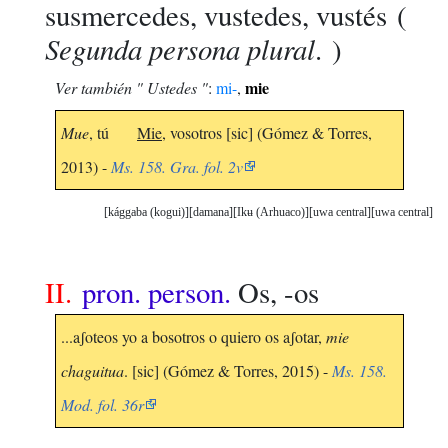
susmercedes, vustedes, vustés
(
Segunda persona plural
. )
mie
Ver también " Ustedes "
:
mi-
,
Mue
, tú
Mie
, vosotros [sic] (Gómez & Torres,
2013) -
Ms. 158. Gra. fol. 2v
kággaba (kogui)
damana
Ikʉ (Arhuaco)
uwa central
uwa central
II.
pron. person.
Os, -os
...aʃoteos yo a bosotros o quiero os aʃotar,
mie
chaguitua
. [sic] (Gómez & Torres, 2015) -
Ms. 158.
Mod. fol. 36r