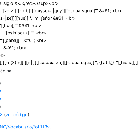
página:
)
o
)
o
)
)
58
(
ver código
)
NC/Vocabulario/fol 113v
.