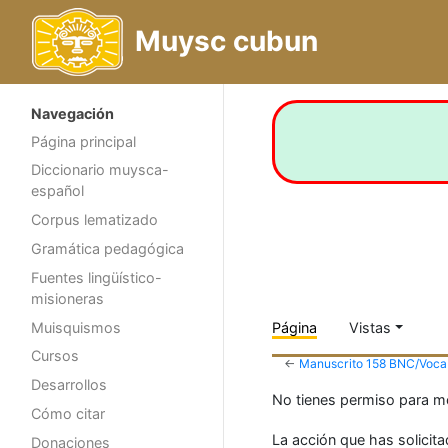
Muysc cubun
Navegación
Página principal
Diccionario muysca-
español
Corpus lematizado
Gramática pedagógica
Fuentes lingüístico-
misioneras
Muisquismos
Página
Vistas
Cursos
←
Manuscrito 158 BNC/Vocab
Desarrollos
No tienes permiso para mod
Cómo citar
La acción que has solicita
Donaciones