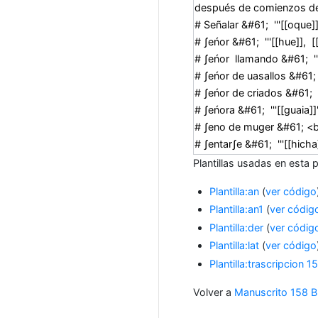
Plantillas usadas en esta 
Plantilla:an
(
ver código
Plantilla:an1
(
ver códig
Plantilla:der
(
ver códig
Plantilla:lat
(
ver código
Plantilla:trascripcion 1
Volver a
Manuscrito 158 B