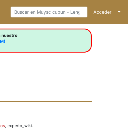
Acceder
↓
n nuestro
LM)
ios
, experto_wiki.