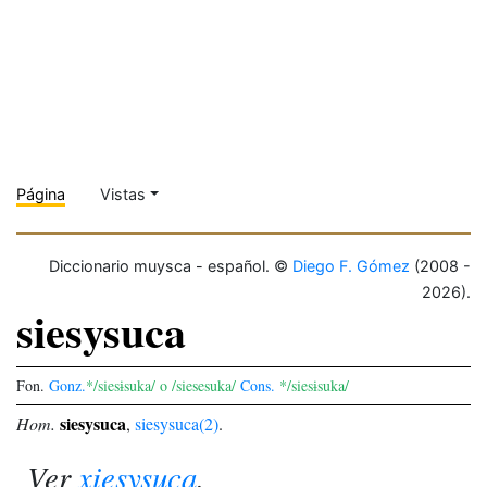
Página
Vistas
Diccionario muysca - español. ©
Diego F. Gómez
(2008 -
2026).
siesysuca
Fon.
Gonz.
*/siesɨsuka/ o /siesesuka/
Cons.
*/siesɨsuka/
siesysuca
Hom.
,
siesysuca(2)
.
Ver
xiesysuca
.