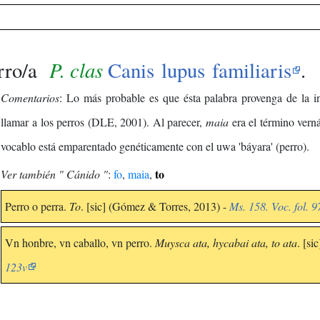
P. clas
rro/a
Canis lupus familiaris
.
Comentarios
: Lo más probable es que ésta palabra provenga de la in
llamar a los perros (DLE, 2001). Al parecer,
maia
era el término vern
vocablo está emparentado genéticamente con el uwa 'báyara' (perro).
to
Ver también " Cánido "
:
fo
,
maia
,
Perro o perra.
To
. [sic] (Gómez & Torres, 2013) -
Ms. 158. Voc. fol. 9
Vn honbre, vn caballo, vn perro.
Muysca ata, hycabai ata, to ata
. [s
123v