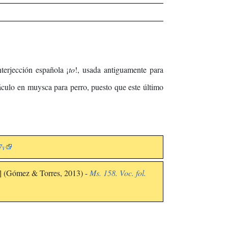
terjección española ¡
to
!, usada antiguamente para
áculo en muysca para perro, puesto que este último
7v
ic] (Gómez & Torres, 2013) -
Ms. 158. Voc. fol.