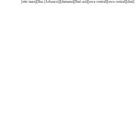
ette taara
Ikʉ (Arhuaco)
damana
Barí ará
uwa central
uwa central
duit