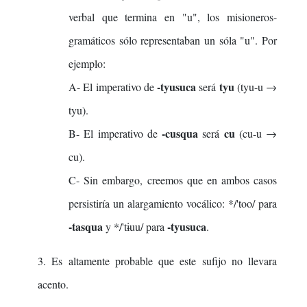
verbal que termina en "u", los misioneros-
gramáticos sólo representaban un sóla "u". Por
ejemplo:
-tyusuca
tyu
A- El imperativo de
será
(tyu-u →
tyu).
-cusqua
cu
B- El imperativo de
será
(cu-u →
cu).
C- Sin embargo, creemos que en ambos casos
persistiría un alargamiento vocálico: */'too/ para
-tasqua
-tyusuca
y */'tɨuu/ para
.
3. Es altamente probable que este sufijo no llevara
acento.