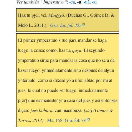
-u
Ver también " Imperativo "
:
-ca
,
,
-uâ
,
-zi
Haz tu
qɣû
, vel,
Maqɣyâ
. (Dueñas G., Gómez D. &
Melo L, 2011.) -
Gra. Lu. fol. 35r
El primer ymperatiuo sirue para mandar se haga
luego la cossa; como, has tú,
quyu
. El segundo
ymperatiuo sirue para mandar la cosa que no se a de
hazer luego, ynmediatamente sino después de algún
ynterualo; como si dixese yo a uno: ablad por mí al
jues, lo cual no puede ser luego, inmediatamente
p[or] que es menester yr a casa del jues y así entonses
diçen:
jues bohoza.
zan macubuza
. [sic] (Gómez &
Torres, 2013) -
Ms. 158. Gra. fol. 8v