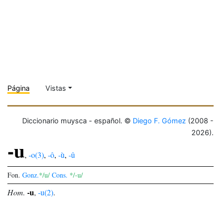
Página
Vistas
Diccionario muysca - español. ©
Diego F. Gómez
(2008 -
2026).
-u
,
-o(3)
,
-ô
,
-ù
,
-û
Fon.
Gonz.
*/u/
Cons.
*/-u/
-u
Hom.
,
-u(2)
.