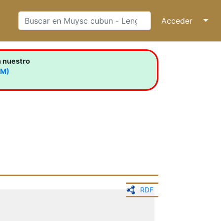
Acceder
↓
n nuestro
LM)
RDF