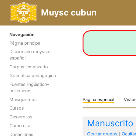
Muysc cubun
Navegación
Página principal
Diccionario muysca-
español
Corpus lematizado
Gramática pedagógica
Fuentes lingüístico-
misioneras
Muisquismos
Página especial
Vista
Cursos
Desarrollos
Manuscrito
Cómo citar
Ocultar grupos
Oculta
Donaciones