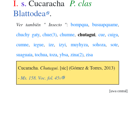
P. clas
I.
s.
Cucaracha
Blattodea
.
Ver también " Insecto "
:
bompqua
,
busuapquame
,
chutagui
chuchy gaty
,
chue(3)
,
chumne
,
,
cue
,
cuiga
,
cumne
,
iegue
,
ize
,
izyi
,
muyhyza
,
sohoza
,
sote
,
suaguaia
,
tochua
,
toza
,
ybsa
,
zina(2)
,
zisa
Cucaracha.
Chutagui
. [sic] (Gómez & Torres, 2013)
-
Ms. 158. Voc. fol. 45v
uwa central