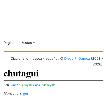
Página
Vistas
Diccionario muysca - español. ©
Diego F. Gómez
(2008 -
2026).
chutagui
Fon.
Gonz.
*/ʂutaɣui/
Cons.
*/tʲutaɣui/
Morf
.
chuta
-gui