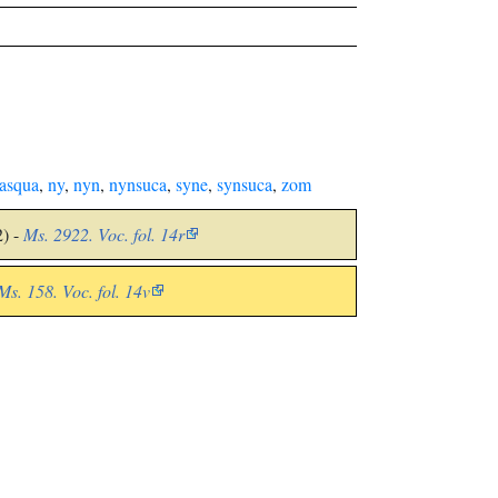
asqua
,
ny
,
nyn
,
nynsuca
,
syne
,
synsuca
,
zom
2) -
Ms. 2922. Voc. fol. 14r
Ms. 158. Voc. fol. 14v