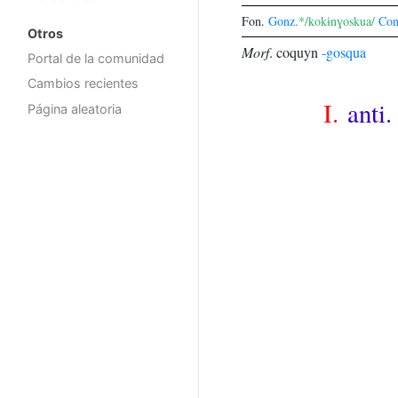
Fon.
Gonz.
*/kokɨnɣoskua/
Con
Otros
Morf
.
coquyn
-gosqua
Portal de la comunidad
Cambios recientes
I.
anti.
Página aleatoria