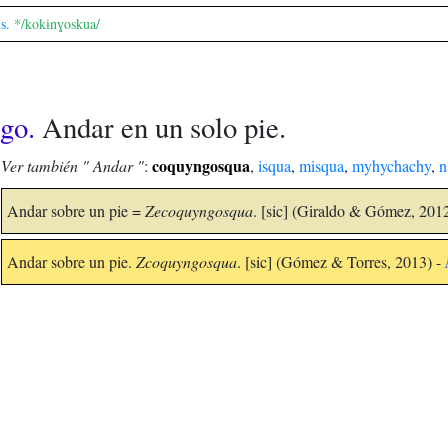
s.
*/kokɨnɣoskua/
 go.
Andar en un solo pie.
coquyngosqua
Ver también " Andar "
:
,
isqua
,
misqua
,
myhychachy
,
n
Andar sobre un pie =
Zecoquyngosqua
. [sic] (Giraldo & Gómez, 201
Andar sobre un pie.
Zcoquyngosqua
. [sic] (Gómez & Torres, 2013) -