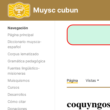
Muysc cubun
Navegación
Página principal
Diccionario muysca-
español
Corpus lematizado
Gramática pedagógica
Fuentes lingüístico-
misioneras
Muisquismos
Página
Vistas
Cursos
Desarrollos
coquyngo
Cómo citar
Donaciones