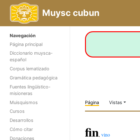
Muysc cubun
Navegación
Página principal
Diccionario muysca-
español
Corpus lematizado
Gramática pedagógica
Fuentes lingüístico-
misioneras
Muisquismos
Página
Vistas
Cursos
Desarrollos
fin
Cómo citar
,
vino
Donaciones