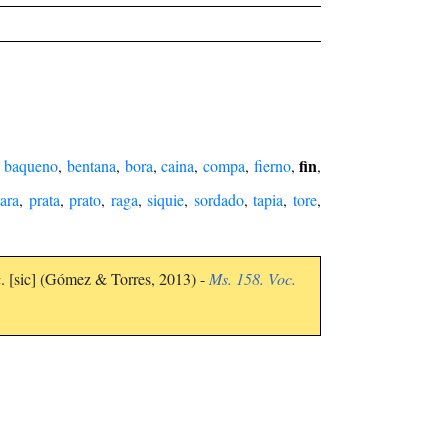
fin
,
baqueno
,
bentana
,
bora
,
caina
,
compa
,
fierno
,
,
ara
,
prata
,
prato
,
raga
,
siquie
,
sordado
,
tapia
,
tore
,
a
. [sic] (Gómez & Torres, 2013) -
Ms. 158. Voc.