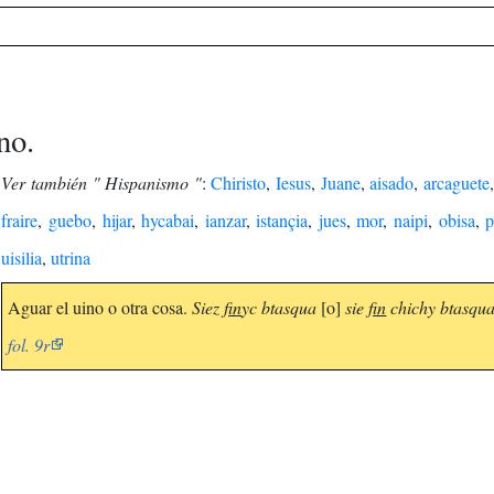
no.
Ver también " Hispanismo "
:
Chiristo
,
Iesus
,
Juane
,
aisado
,
arcaguete
fraire
,
guebo
,
hijar
,
hycabai
,
ianzar
,
istançia
,
jues
,
mor
,
naipi
,
obisa
,
p
uisilia
,
utrina
Aguar el uino o otra cosa.
Siez
fin
yc btasqua
[o]
sie
fin
chichy btasqu
fol. 9r