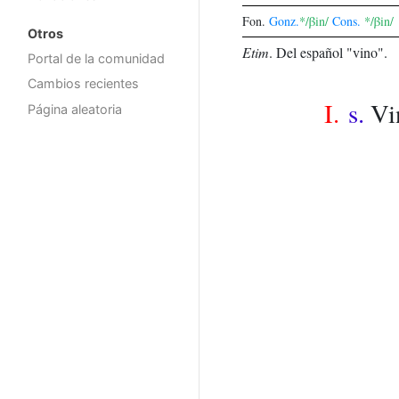
Fon.
Gonz.
*/βin/
Cons.
*/βin/
Otros
Etim
.
Del español "vino".
Portal de la comunidad
Cambios recientes
I.
s.
Vi
Página aleatoria