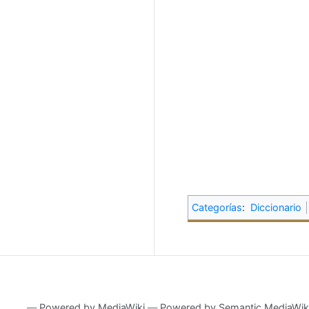
Categorías
:
Diccionario
―
Powered by MediaWiki
―
Powered by Semantic MediaWik