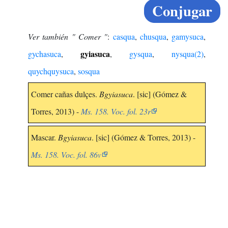
Conjugar
Ver también " Comer "
:
casqua
,
chusqua
,
gamysuca
,
gyiasuca
gychasuca
,
,
gysqua
,
nysqua(2)
,
quychquysuca
,
sosqua
Comer cañas dulçes.
Bgyiasuca
. [sic] (Gómez &
Torres, 2013) -
Ms. 158. Voc. fol. 23r
Mascar.
Bgyiasuca
. [sic] (Gómez & Torres, 2013) -
Ms. 158. Voc. fol. 86v