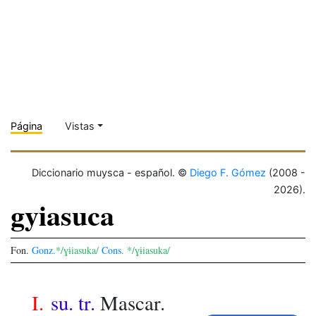
Página
Vistas
Diccionario muysca - español. ©
Diego F. Gómez
(2008 -
2026).
gyiasuca
Fon.
Gonz.
*/ɣɨiasuka/
Cons.
*/ɣɨiasuka/
I.
su. tr.
Mascar.