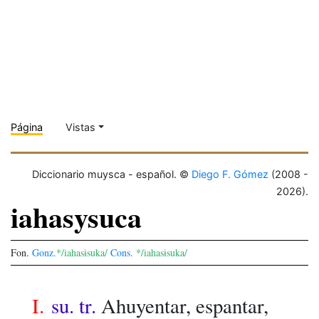
Página
Vistas
Diccionario muysca - español. ©
Diego F. Gómez
(2008 -
2026).
iahasysuca
Fon.
Gonz.
*/iahasɨsuka/
Cons.
*/iahasɨsuka/
I.
su. tr.
Ahuyentar, espantar,