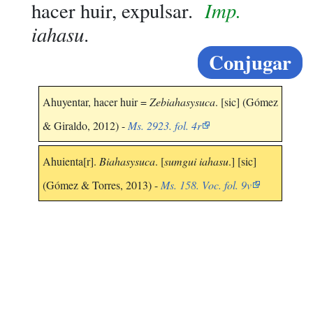
Imp.
hacer huir, expulsar.
iahasu
.
Conjugar
Ahuyentar, hacer huir =
Zebiahasysuca
. [sic] (Gómez
& Giraldo, 2012) -
Ms. 2923. fol. 4r
Ahuienta[r].
Biahasysuca
. [
sumgui iahasu
.] [sic]
(Gómez & Torres, 2013) -
Ms. 158. Voc. fol. 9v