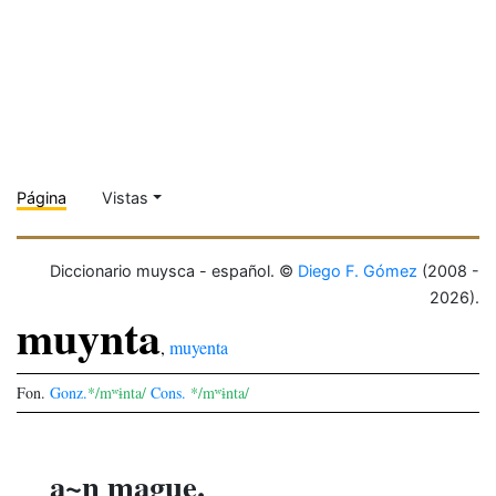
Página
Vistas
Diccionario muysca - español. ©
Diego F. Gómez
(2008 -
2026).
muynta
,
muyenta
Fon.
Gonz.
*/mʷɨnta/
Cons.
*/mʷɨnta/
a~n mague.