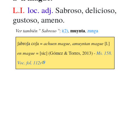
L.I.
loc. adj.
Sabroso, delicioso,
gustoso, ameno.
muynta
Ver también " Sabroso "
:
i(2)
,
,
zunga
ʃabroʃa coʃa =
achuen mague
,
amuyntan mague
[l.]
en mague
= [sic] (Gómez & Torres, 2013) -
Ms. 158.
Voc. fol. 112r