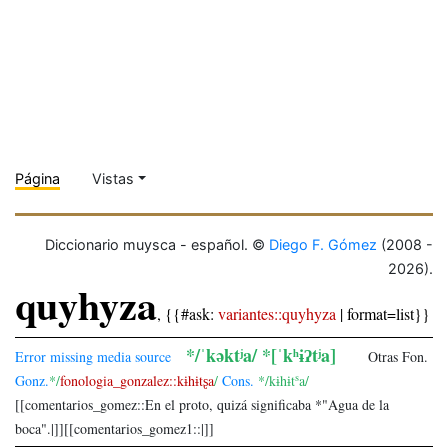
Página
Vistas
Diccionario muysca - español. ©
Diego F. Gómez
(2008 -
2026).
quyhyza
, {{#ask:
variantes::quyhyza
| format=list}}
*/ˈkəktʲa/ *[ˈkʰɨʔtʲa]
Error missing media source
Otras
Fon.
s
Gonz.
*/
fonologia_gonzalez::kɨhɨtʂa
/
Cons.
*/kɨhɨt
a/
[[comentarios_gomez::En el proto, quizá significaba *"Agua de la
boca".|]][[comentarios_gomez1::|]]