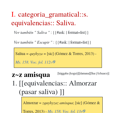
I.
categoria_gramatical::s.
equivalencias:: Saliva.
Ver también " Saliva "
: {{#ask: | format=list}}
Ver también " Escupir "
: {{#ask: | format=list}}
Saliua =
quyhyza
= [sic] (Gómez & Torres, 2013) -
Ms. 158. Voc. fol. 112v
z~z amisqua
kággaba (kogui)
damana
Ikʉ (Arhuaco)
[[equivalencias:: Almorzar
(pasar saliva) ]]
Almorzar =
zquyhyzaz amisqua
; [sic] (Gómez &
Torres, 2013) -
Ms. 158. Voc. fol. 13r