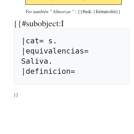
Ver también " Almorzar "
: {{#ask: | format=list}}
{{#subobject:I
|cat= s. 

|equivalencias= 
Saliva. 

}}