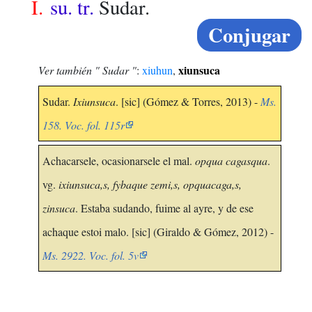
I.
su. tr.
Sudar.
Conjugar
xiunsuca
Ver también " Sudar "
:
xiuhun
,
Sudar.
Ixiunsuca
. [sic] (Gómez & Torres, 2013) -
Ms.
158. Voc. fol. 115r
Achacarsele, ocasionarsele el mal.
opqua cagasqua
.
vg.
ixiunsuca,s, fybaque zemi,s, opquacaga,s,
zinsuca
. Estaba sudando, fuime al ayre, y de ese
achaque estoi malo. [sic] (Giraldo & Gómez, 2012) -
Ms. 2922. Voc. fol. 5v