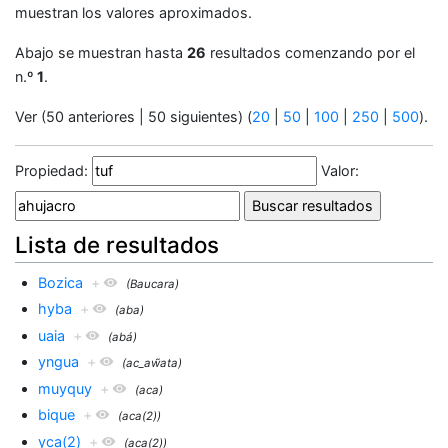
muestran los valores aproximados.
Abajo se muestran hasta
26
resultados comenzando por el
n.º
1
.
Ver (50 anteriores | 50 siguientes) (
20
|
50
|
100
|
250
|
500
).
Propiedad:
Valor:
Lista de resultados
Bozica
+
(Baucara)
hyba
+
(aba)
uaia
+
(abá)
yngua
+
(ac_aw̃ata)
muyquy
+
(aca)
bique
+
(aca(2))
yca(2)
+
(aca(2))