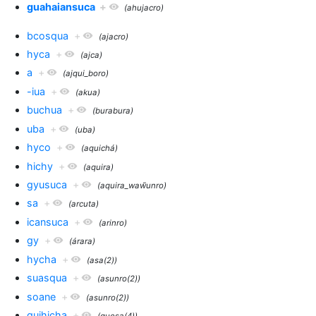
guahaiansuca
+
(ahujacro)
bcosqua
+
(ajacro)
hyca
+
(ajca)
a
+
(ajqui_boro)
-iua
+
(akua)
buchua
+
(burabura)
uba
+
(uba)
hyco
+
(aquichá)
hichy
+
(aquira)
gyusuca
+
(aquira_waw̃unro)
sa
+
(arcuta)
icansuca
+
(arinro)
gy
+
(árara)
hycha
+
(asa(2))
suasqua
+
(asunro(2))
soane
+
(asunro(2))
quihicha
+