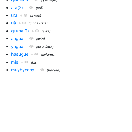
(quesa(4))
ata(2)
+
(atá)
uta
+
(awatá)
uâ
+
(cuir aw̃atá)
guane(2)
+
(awá)
angua
+
(aw̃a)
yngua
+
(ac_aw̃ata)
hasugue
+
(aw̃unro)
mie
+
(ba)
muyhycana
+
(bacara)