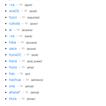
-ca
+
(quin)
uca(3)
+
(acat)
hyco
+
(aquichá)
cuhuta
+
(acor)
ai
+
(acsara)
-sa
+
(sara)
hiba
+
(acuara)
uaca
+
(acura)
hyca(2)
+
(acá)
haca
+
(acá_(uwa))
hysa
+
(aha)
hac
+
(ac)
hachua
+
(ahntoro)
one
+
(ahná)
ahana*
+
(ahná)
imza
+
(emar)