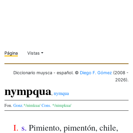
Página
Vistas
Diccionario muysca - español. ©
Diego F. Gómez
(2008 -
2026).
nympqua
,
nymqua
Fon.
Gonz.
*/nɨmkua/
Cons.
*/nɨmpkua/
I.
s.
Pimiento, pimentón, chile,