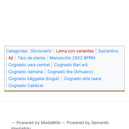
Categorías
:
Diccionario
Lema con variantes
Sustantivo
Ají
Tipo de planta
Manuscrito 2922 BPRM
Cognado uwa central
Cognado Barí ará
Cognado damana
Cognado Ikʉ (Arhuaco)
Cognado kággaba (kogui)
Cognado ette taara
Cognado Cabécar
―
Powered by MediaWiki
―
Powered by Semantic
MediaWiki