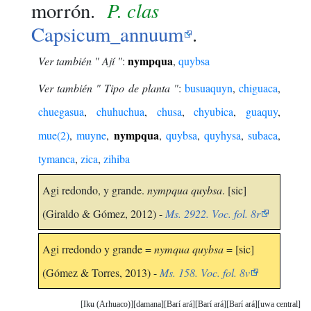
P. clas
morrón.
Capsicum_annuum
.
nympqua
Ver también " Ají "
:
,
quybsa
Ver también " Tipo de planta "
:
busuaquyn
,
chiguaca
,
chuegasua
,
chuhuchua
,
chusa
,
chyubica
,
guaquy
,
nympqua
mue(2)
,
muyne
,
,
quybsa
,
quyhysa
,
subaca
,
tymanca
,
zica
,
zihiba
Agi redondo, y grande.
nympqua quybsa
. [sic]
(Giraldo & Gómez, 2012) -
Ms. 2922. Voc. fol. 8r
Agi rredondo y grande =
nymqua quybsa
= [sic]
(Gómez & Torres, 2013) -
Ms. 158. Voc. fol. 8v
Ikʉ (Arhuaco)
damana
Barí ará
Barí ará
Barí ará
uwa central