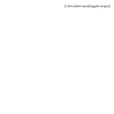
Cabécar
ette taara
kággaba (kogui)