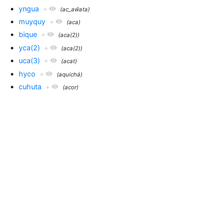
yngua
+
(ac_aw̃ata)
muyquy
+
(aca)
bique
+
(aca(2))
yca(2)
+
(aca(2))
uca(3)
+
(acat)
hyco
+
(aquichá)
cuhuta
+
(acor)