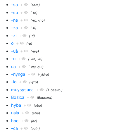
-sa
+
(sara)
-su
+
(-ro)
-ne
+
(-ro, -no)
-za
+
(-ti)
-zi
+
(-ti)
o
+
(-u)
-uâ
+
(-wa)
-u
+
(-wa,-wi)
ua
+
(-ca/-qui)
-nynga
+
(-ykira)
-io
+
(-yro)
muysysuca
+
(1. basiro.)
Bozica
+
(Baucara)
hyba
+
(aba)
uaia
+
(abá)
hac
+
(ac)
-ca
+
(quin)