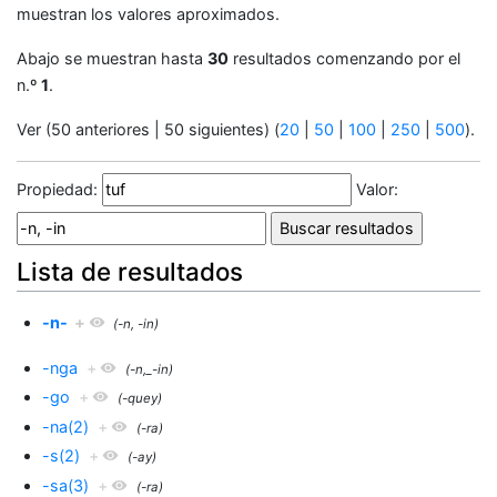
muestran los valores aproximados.
Abajo se muestran hasta
30
resultados comenzando por el
n.º
1
.
Ver (50 anteriores | 50 siguientes) (
20
|
50
|
100
|
250
|
500
).
Propiedad:
Valor:
Lista de resultados
-n-
+
(-n, -in)
-nga
+
(-n,_-in)
-go
+
(-quey)
-na(2)
+
(-ra)
-s(2)
+
(-ay)
-sa(3)
+
(-ra)