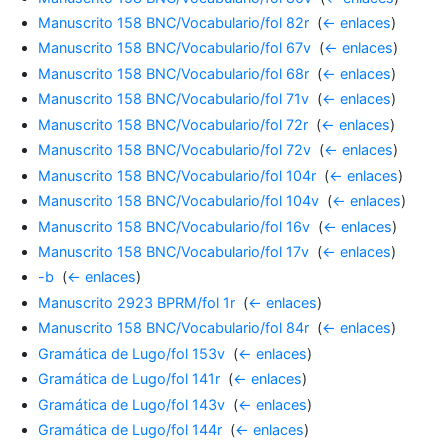
Manuscrito 158 BNC/Vocabulario/fol 82r
‎
(
← enlaces
)
Manuscrito 158 BNC/Vocabulario/fol 67v
‎
(
← enlaces
)
Manuscrito 158 BNC/Vocabulario/fol 68r
‎
(
← enlaces
)
Manuscrito 158 BNC/Vocabulario/fol 71v
‎
(
← enlaces
)
Manuscrito 158 BNC/Vocabulario/fol 72r
‎
(
← enlaces
)
Manuscrito 158 BNC/Vocabulario/fol 72v
‎
(
← enlaces
)
Manuscrito 158 BNC/Vocabulario/fol 104r
‎
(
← enlaces
)
Manuscrito 158 BNC/Vocabulario/fol 104v
‎
(
← enlaces
)
Manuscrito 158 BNC/Vocabulario/fol 16v
‎
(
← enlaces
)
Manuscrito 158 BNC/Vocabulario/fol 17v
‎
(
← enlaces
)
-b
‎
(
← enlaces
)
Manuscrito 2923 BPRM/fol 1r
‎
(
← enlaces
)
Manuscrito 158 BNC/Vocabulario/fol 84r
‎
(
← enlaces
)
Gramática de Lugo/fol 153v
‎
(
← enlaces
)
Gramática de Lugo/fol 141r
‎
(
← enlaces
)
Gramática de Lugo/fol 143v
‎
(
← enlaces
)
Gramática de Lugo/fol 144r
‎
(
← enlaces
)