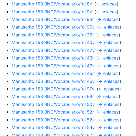
Manuscrito 158 BNC/Vocabulario/fol 8v
‎
(
← enlaces
)
Manuscrito 158 BNC/Vocabulario/fol 9v
‎
(
← enlaces
)
Manuscrito 158 BNC/Vocabulario/fol 93r
‎
(
← enlaces
)
Manuscrito 158 BNC/Vocabulario/fol 96v
‎
(
← enlaces
)
Manuscrito 158 BNC/Vocabulario/fol 36r
‎
(
← enlaces
)
Manuscrito 158 BNC/Vocabulario/fol 40v
‎
(
← enlaces
)
Manuscrito 158 BNC/Vocabulario/fol 42v
‎
(
← enlaces
)
Manuscrito 158 BNC/Vocabulario/fol 43r
‎
(
← enlaces
)
Manuscrito 158 BNC/Vocabulario/fol 43v
‎
(
← enlaces
)
Manuscrito 158 BNC/Vocabulario/fol 45r
‎
(
← enlaces
)
Manuscrito 158 BNC/Vocabulario/fol 46v
‎
(
← enlaces
)
Manuscrito 158 BNC/Vocabulario/fol 97v
‎
(
← enlaces
)
Manuscrito 158 BNC/Vocabulario/fol 98r
‎
(
← enlaces
)
Manuscrito 158 BNC/Vocabulario/fol 50v
‎
(
← enlaces
)
Manuscrito 158 BNC/Vocabulario/fol 52r
‎
(
← enlaces
)
Manuscrito 158 BNC/Vocabulario/fol 52v
‎
(
← enlaces
)
Manuscrito 158 BNC/Vocabulario/fol 54v
‎
(
← enlaces
)
Manuscrito 158 BNC/Vocabulario/fol 80v
‎
(
← enlaces
)